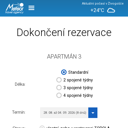
Aktuální počasí v Živogošće
+24°C
Dokončení rezervace
APARTMÁN 3
Standardní
2 spojené týdny
Délka:
3 spojené týdny
4 spojené týdny
Termín:
28. 08. až 04. 09. 2026 (8 dnů)