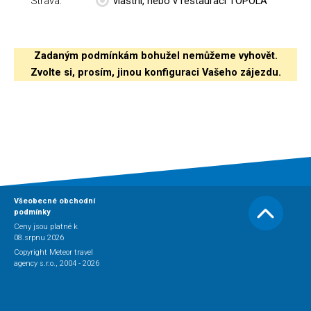
Strava:
vlastní, nebo v restauraci TOPOLA
Zadaným podmínkám bohužel nemůžeme vyhovět.
Zvolte si, prosím, jinou konfiguraci Vašeho zájezdu.
Všeobecné obchodní
podmínky
Ceny jsou platné k
08.srpnu 2026
Copyright Meteor travel
agency s.r.o., 2004 - 2026