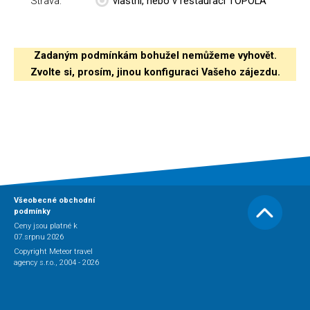
Strava:
vlastní, nebo v restauraci TOPOLA
Zadaným podmínkám bohužel nemůžeme vyhovět.
Zvolte si, prosím, jinou konfiguraci Vašeho zájezdu.
Všeobecné obchodní
podmínky
Ceny jsou platné k
07.srpnu 2026
Copyright Meteor travel
agency s.r.o., 2004 - 2026