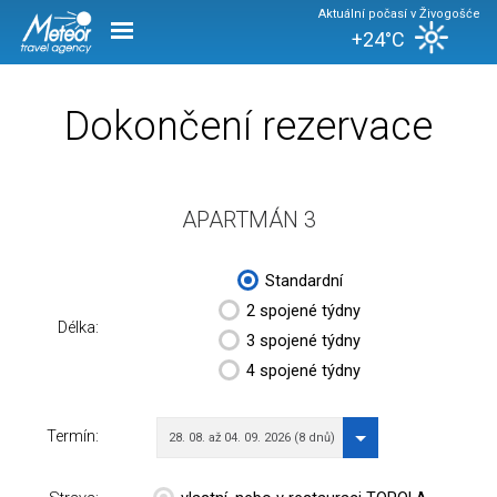
Aktuální počasí v Živogošće
+24°C
Dokončení rezervace
APARTMÁN 3
Standardní
2 spojené týdny
Délka:
3 spojené týdny
4 spojené týdny
Termín:
28. 08. až 04. 09. 2026 (8 dnů)