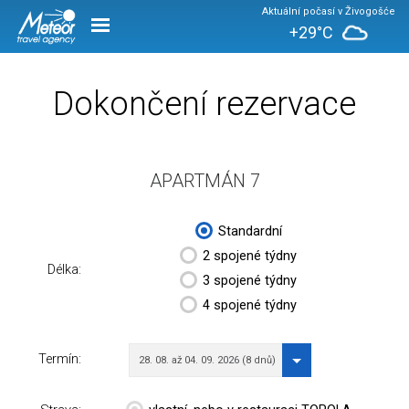
Aktuální počasí v Živogošće
+29°C
Dokončení rezervace
APARTMÁN 7
Standardní
2 spojené týdny
Délka:
3 spojené týdny
4 spojené týdny
Termín:
28. 08. až 04. 09. 2026 (8 dnů)