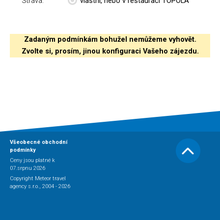
Strava:
vlastní, nebo v restauraci TOPOLA
Zadaným podmínkám bohužel nemůžeme vyhovět.
Zvolte si, prosím, jinou konfiguraci Vašeho zájezdu.
Všeobecné obchodní
podmínky
Ceny jsou platné k
07.srpnu 2026
Copyright Meteor travel
agency s.r.o., 2004 - 2026