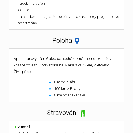
nádobí na vaření
lednice
na chodbě domu ještě společný mrazák s boxy pro jednotlivé
apartmány
Poloha
Apartmánový dům Galeb se nachází v nádherné lokalitě, v
krásné oblasti Chorvatska na Makarské riviéře, v letovisku
Živogošće.
10 m od pláže
1100 km z Prahy
18 km od Makarské
Stravování
vlastní