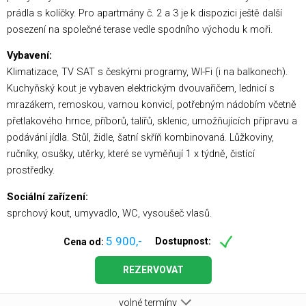
prádla s kolíčky. Pro apartmány č. 2 a 3 je k dispozici ještě další
posezení na společné terase vedle spodního východu k moři.
Vybavení:
Klimatizace, TV SAT s českými programy, WI-Fi (i na balkonech).
Kuchyňský kout je vybaven elektrickým dvouvařičem, lednicí s
mrazákem, remoskou, varnou konvicí, potřebným nádobím včetně
přetlakového hrnce, příborů, talířů, sklenic, umožňujících přípravu a
podávání jídla. Stůl, židle, šatní skříň kombinovaná. Lůžkoviny,
ručníky, osušky, utěrky, které se vyměňují 1 x týdně, čistící
prostředky.
Sociální zařízení:
sprchový kout, umyvadlo, WC, vysoušeč vlasů.
5 900,-
Dostupnost:
Cena od:
REZERVOVAT
volné termíny