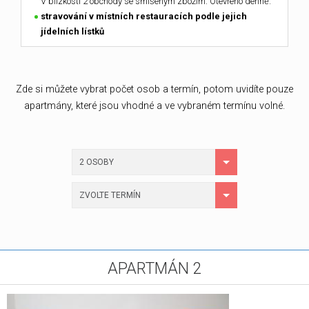
V blízkosti 2 obchody se smíšeným zbožím. Otevřeno denně.
stravování v místních restauracích podle jejich
jídelních lístků
Zde si můžete vybrat počet osob a termín, potom uvidíte pouze
apartmány, které jsou vhodné a ve vybraném termínu volné.
2 OSOBY
ZVOLTE TERMÍN
APARTMÁN 2