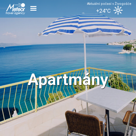
Aktuální počasí v Živogošće
+24°C
Apartmány