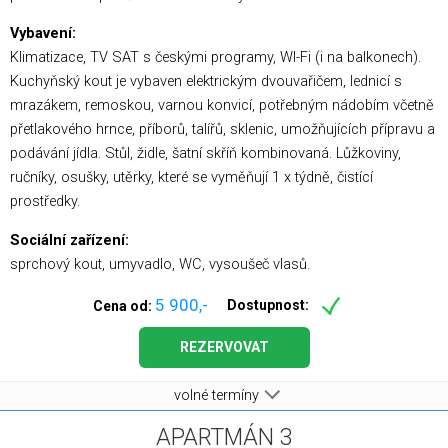
Vybavení:
Klimatizace, TV SAT s českými programy, WI-Fi (i na balkonech).
Kuchyňský kout je vybaven elektrickým dvouvařičem, lednicí s
mrazákem, remoskou, varnou konvicí, potřebným nádobím včetně
přetlakového hrnce, příborů, talířů, sklenic, umožňujících přípravu a
podávání jídla. Stůl, židle, šatní skříň kombinovaná. Lůžkoviny,
ručníky, osušky, utěrky, které se vyměňují 1 x týdně, čistící
prostředky.
Sociální zařízení:
sprchový kout, umyvadlo, WC, vysoušeč vlasů.
5 900,-
Dostupnost:
Cena od:
REZERVOVAT
volné termíny
APARTMÁN 3