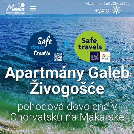
Aktuální počasí v Živogošće
+24°C
Apartmány Galeb
Živogošće
pohodová dovolená v
Chorvatsku na Makarské