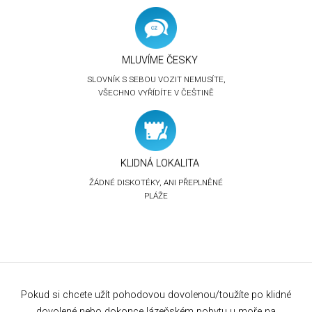
MLUVÍME ČESKY
SLOVNÍK S SEBOU VOZIT NEMUSÍTE,
VŠECHNO VYŘÍDÍTE V ČEŠTINĚ
KLIDNÁ LOKALITA
ŽÁDNÉ DISKOTÉKY, ANI PŘEPLNĚNÉ
PLÁŽE
Pokud si chcete užít pohodovou dovolenou/toužíte po klidné
dovolené nebo dokonce lázeňském pobytu u moře na