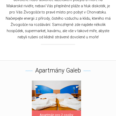
Makarské riviéře, nebaví Vás přeplněné pláže a hluk diskoték, je
pro Vás Živogošće to pravé místo pro pobyt v Chorvatsku.
Načerpejte energii z přírody, čistého vzduchu a klidu, kterého má
Živogošće na rozdávání. Samozřejmě zde najdete několik
hospůdek, supermarket, kavárnu, ale vše v takové míře, abyste
nebyli rušeni od klidně strávené dovolené u moře!
Apartmány Galeb
Apartmán pro 2 osoby